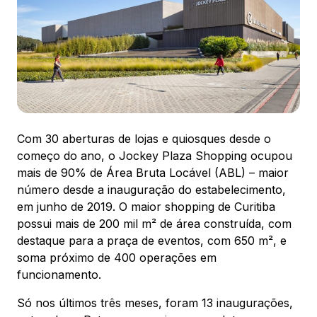
Ver local
Chamar Uber
CONTATO
(41) 3216-1600
Com 30 aberturas de lojas e quiosques desde o
começo do ano, o Jockey Plaza Shopping ocupou
WhatsApp
mais de 90% de Área Bruta Locável (ABL) – maior
número desde a inauguração do estabelecimento,
em junho de 2019. O maior shopping de Curitiba
possui mais de 200 mil m² de área construída, com
destaque para a praça de eventos, com 650 m², e
Comodidades
Eventos
Cinema
soma próximo de 400 operações em
funcionamento.
Só nos últimos três meses, foram 13 inaugurações,