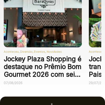
Aconteceu, Diversão, Eventos, Novidades
Aconteceu,
Jockey Plaza Shopping é
Jock
destaque no Prêmio Bom
trans
Gourmet 2026 com seis
Pais
operações
expe
07/08/2026
29/07/20
gastronômicas entre as
melhores no voto