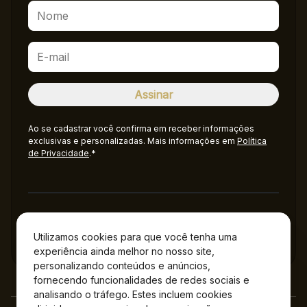
Ao se cadastrar você confirma em receber informações
exclusivas e personalizadas. Mais informações em
Política
de Privacidade
.*
Administração
Utilizamos cookies para que você tenha uma
experiência ainda melhor no nosso site,
personalizando conteúdos e anúncios,
fornecendo funcionalidades de redes sociais e
analisando o tráfego. Estes incluem cookies