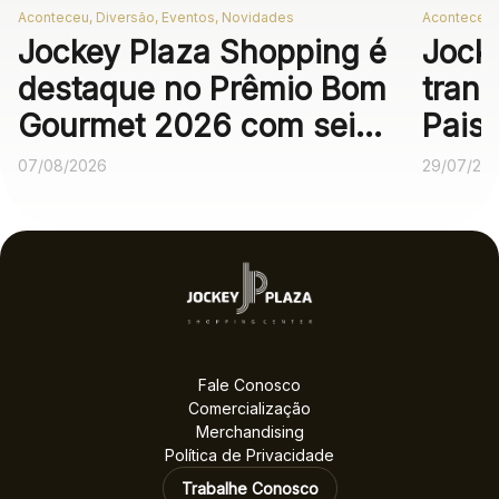
Aconteceu, Diversão, Eventos, Novidades
Aconteceu,
Jockey Plaza Shopping é
Jock
destaque no Prêmio Bom
trans
Gourmet 2026 com seis
Pais
operações
expe
07/08/2026
29/07/20
gastronômicas entre as
melhores no voto
popular
Fale Conosco
Comercialização
Merchandising
Política de Privacidade
Trabalhe Conosco