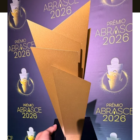
Ver local
Chamar Uber
CONTATO
(41) 3216-1600
WhatsApp
Comodidades
Eventos
Cinema