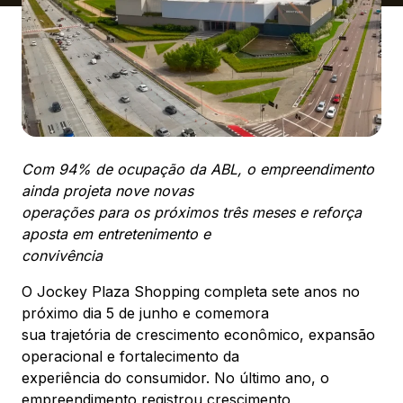
Ver local
Chamar Uber
CONTATO
(41) 3216-1600
Com 94% de ocupação da ABL, o empreendimento
ainda projeta nove novas
WhatsApp
operações para os próximos três meses e reforça
aposta em entretenimento e
convivência
O Jockey Plaza Shopping completa sete anos no
próximo dia 5 de junho e comemora
Comodidades
Eventos
Cinema
sua trajetória de crescimento econômico, expansão
operacional e fortalecimento da
experiência do consumidor. No último ano, o
empreendimento registrou crescimento