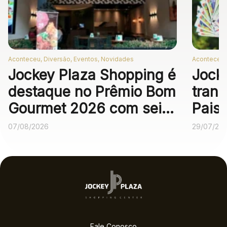
Aconteceu, Diversão, Eventos, Novidades
Aconteceu,
Jockey Plaza Shopping é
Jock
destaque no Prêmio Bom
trans
Gourmet 2026 com seis
Pais
operações
expe
07/08/2026
29/07/20
gastronômicas entre as
melhores no voto
popular
Fale Conosco