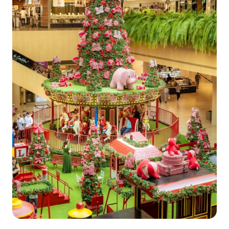
Ver local
Chamar Uber
CONTATO
(41) 3216-1600
WhatsApp
Comodidades
Eventos
Cinema