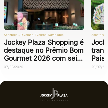
Aconteceu, Diversão, Eventos, Novidades
Aconteceu,
Jockey Plaza Shopping é
Jock
destaque no Prêmio Bom
trans
Gourmet 2026 com seis
Pais
operações
expe
07/08/2026
29/07/20
gastronômicas entre as
melhores no voto
popular