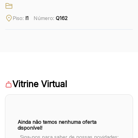
Ver local
Piso:
l1
Número:
Q162
Chamar Uber
CONTATO
(41) 3216-1600
WhatsApp
Vitrine Virtual
Comodidades
Eventos
Cinema
Ainda não temos nenhuma oferta
disponível!
Siga-nos para saber de nossas novidades: