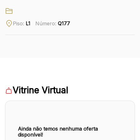
Ver local
Piso:
L1
Número:
Q177
Chamar Uber
CONTATO
(41) 3216-1600
WhatsApp
Vitrine Virtual
Comodidades
Eventos
Cinema
Ainda não temos nenhuma oferta
disponível!