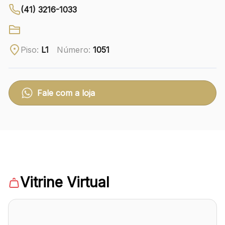
(41) 3216-1033
Ver local
Chamar Uber
Piso:
L1
Número:
1051
CONTATO
(41) 3216-1600
Fale com a loja
WhatsApp
Comodidades
Eventos
Cinema
Vitrine Virtual