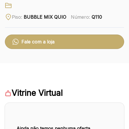
Ver local
Piso:
BUBBLE MIX QUIO
Número:
Q110
Chamar Uber
Fale com a loja
CONTATO
(41) 3216-1600
WhatsApp
Vitrine Virtual
Comodidades
Eventos
Cinema
Ainda não temos nenhuma oferta