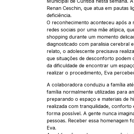
Municipal de Curitiba nesta semana. 
Renan Ceschin, que atua em pautas li
deficiência.
O reconhecimento aconteceu após a r
redes sociais por uma mãe atípica, qu
shopping durante um momento delicado
diagnosticado com paralisia cerebral e 
relato, o adolescente precisava realiz
que situações de desconforto podem d
da dificuldade de encontrar um espaç
realizar o procedimento, Eva percebeu 
A colaboradora conduziu a família até 
família normalmente utilizadas para 
preparando o espaço e materiais de h
realizada com tranquilidade, conforto 
forma possível. A gente nunca imagin
pessoas. Receber essa homenagem foi
Eva.