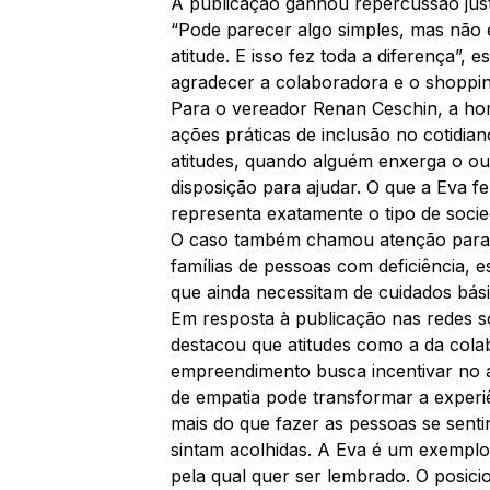
A publicação ganhou repercussão justa
“Pode parecer algo simples, mas não é.
atitude. E isso fez toda a diferença”, 
agradecer a colaboradora e o shoppin
Para o vereador Renan Ceschin, a ho
ações práticas de inclusão no cotidia
atitudes, quando alguém enxerga o ou
disposição para ajudar. O que a Eva 
representa exatamente o tipo de soci
O caso também chamou atenção para d
famílias de pessoas com deficiência, 
que ainda necessitam de cuidados bás
Em resposta à publicação nas redes s
destacou que atitudes como a da cola
empreendimento busca incentivar no a
de empatia pode transformar a experi
mais do que fazer as pessoas se sent
sintam acolhidas. A Eva é um exemplo
pela qual quer ser lembrado. O posic