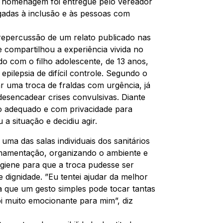
A homenagem foi entregue pelo vereador
gadas à inclusão e às pessoas com
epercussão de um relato publicado nas
e compartilhou a experiência vivida no
 com o filho adolescente, de 13 anos,
epilepsia de difícil controle. Segundo o
ar uma troca de fraldas com urgência, já
esencadear crises convulsivas. Diante
o adequado e com privacidade para
a situação e decidiu agir.
uma das salas individuais dos sanitários
amamentação, organizando o ambiente e
igiene para que a troca pudesse ser
e dignidade. ”Eu tentei ajudar da melhor
a que um gesto simples pode tocar tantas
 muito emocionante para mim”, diz