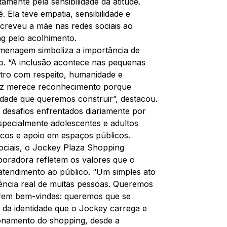
mente pela sensibilidade da atitude.
 Ela teve empatia, sensibilidade e
escreveu a mãe nas redes sociais ao
g pelo acolhimento.
menagem simboliza a importância de
no. “A inclusão acontece nas pequenas
tro com respeito, humanidade e
fez merece reconhecimento porque
edade que queremos construir”, destacou.
esafios enfrentados diariamente por
especialmente adolescentes e adultos
icos e apoio em espaços públicos.
ociais, o Jockey Plaza Shopping
boradora refletem os valores que o
tendimento ao público. “Um simples ato
ência real de muitas pessoas. Queremos
irem bem-vindas: queremos que se
 da identidade que o Jockey carrega e
ionamento do shopping, desde a