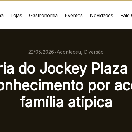
ma
Lojas
Gastronomia
Eventos
Novidades
Fale
ÇO
CONTATO
nrad Adenauer, 370
(41) 3216-1600
22/05/2026
•
Aconteceu, Diversão
 – Curitiba/PR CEP:
ria do Jockey Plaza
020
WhatsApp
onhecimento por ac
Ver local
Chamar Uber
família atípica