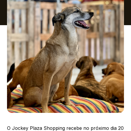
Ver local
Chamar Uber
CONTATO
(41) 3216-1600
WhatsApp
Comodidades
Eventos
Cinema
O Jockey Plaza Shopping recebe no próximo dia 20