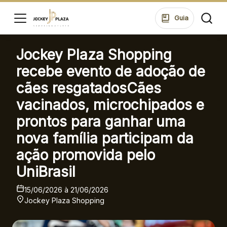
ssar
Guia
Jockey Plaza Shopping
HORÁRIOS
LOJAS
recebe evento de adoção de
SEG A SEXTA 10:00 ÀS 22:00
cães resgatadosCães
SÁB 10:00 ÀS 22:00
vacinados, microchipados e
DOM 14:00 ÀS 20:00
di
prontos para ganhar uma
ontos
ALIMENTAÇÃO
SEG A SEXTA 10:00 ÀS 22:00
nova família participam da
ue suas
SÁB 10:00 ÀS 23:00
ões no
ação promovida pelo
DOM 12:00 ÀS 22:00
ping.
UniBrasil
15/06/2026 à 21/06/2026
ssar
ENDEREÇO
Jockey Plaza Shopping
Rua Konrad Adenauer, 370 Tarumã – Curitiba/PR
CEP: 82821-020