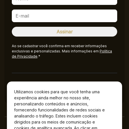
Ao se cadastrar você confirma em receber informações
exclusivas e personalizadas. Mais informações em
Política
de Privacidade
.*
Administração
Utilizamos cookies para que você tenha uma
experiência ainda melhor no nosso site,
personalizando conteúdos e anúncios,
fornecendo funcionalidades de redes sociais e
analisando o tráfego. Estes incluem cookies
dirigidos para os meios de comunicação e
cookies de analítica avançada. Ao clicar em