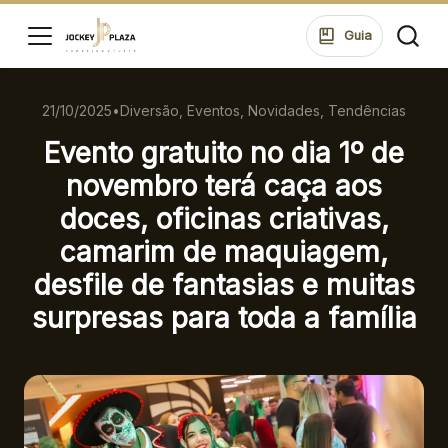
ssar
Guia
21/10/2025
•
Diversão, Eventos, Novidades, Tendências
HORÁRIOS
LOJAS
Evento gratuito no dia 1º de
SEG A SEXTA 10:00 ÀS 22:00
SÁB 10:00 ÀS 22:00
novembro terá caça aos
DOM 14:00 ÀS 20:00
di
doces, oficinas criativas,
ontos
ALIMENTAÇÃO
camarim de maquiagem,
SEG A SEXTA 10:00 ÀS 22:00
ue suas
desfile de fantasias e muitas
SÁB 10:00 ÀS 23:00
ões no
DOM 12:00 ÀS 22:00
surpresas para toda a família
ping.
ssar
ENDEREÇO
Rua Konrad Adenauer, 370 Tarumã – Curitiba/PR
CEP: 82821-020