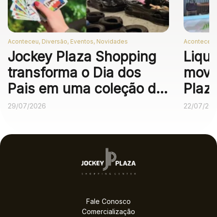
Aconteceu, Diversão, Eventos, Novidades
Aconteceu,
Jockey Plaza Shopping
Liqui
transforma o Dia dos
movi
Pais em uma coleção de
Plaz
experiências
desc
29/07/2026
22/07/20
Fale Conosco
Comercialização