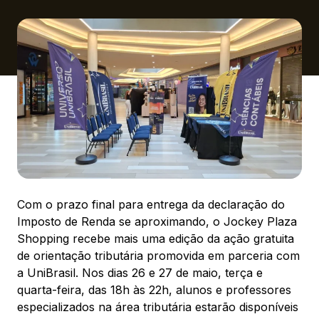
Ver local
Chamar Uber
CONTATO
(41) 3216-1600
WhatsApp
Com o prazo final para entrega da declaração do
Imposto de Renda se aproximando, o Jockey Plaza
Shopping recebe mais uma edição da ação gratuita
Comodidades
Eventos
Cinema
de orientação tributária promovida em parceria com
a UniBrasil. Nos dias 26 e 27 de maio, terça e
quarta-feira, das 18h às 22h, alunos e professores
especializados na área tributária estarão disponíveis