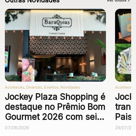
Outras Novidades
Aconteceu, Diversão, Eventos, Novidades
Aconteceu,
Jockey Plaza Shopping é
Jock
destaque no Prêmio Bom
trans
Gourmet 2026 com seis
Pais
operações
expe
07/08/2026
29/07/20