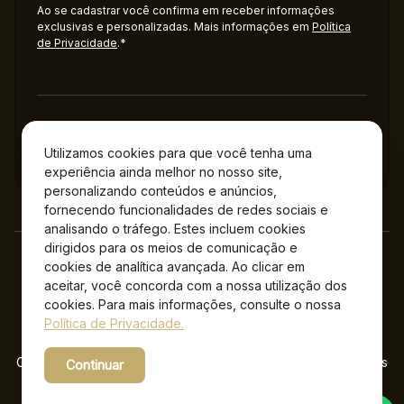
Ao se cadastrar você confirma em receber informações
exclusivas e personalizadas. Mais informações em
Política
de Privacidade
.*
Administração
Utilizamos cookies para que você tenha uma
experiência ainda melhor no nosso site,
personalizando conteúdos e anúncios,
fornecendo funcionalidades de redes sociais e
analisando o tráfego. Estes incluem cookies
dirigidos para os meios de comunicação e
cookies de analítica avançada. Ao clicar em
aceitar, você concorda com a nossa utilização dos
cookies. Para mais informações, consulte o nossa
Política de Privacidade.
Copyright © 2026 Jockey Plaza Shopping – Todos os direitos
Continuar
reservados.
Powered by WebsitePolicies