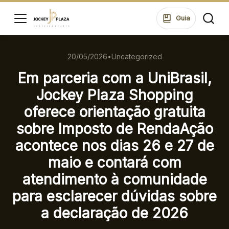
ssar
Guia
20/05/2026
•
Uncategorized
HORÁRIOS
LOJAS
Em parceria com a UniBrasil,
SEG A SEXTA 10:00 ÀS 22:00
SÁB 10:00 ÀS 22:00
Jockey Plaza Shopping
DOM 14:00 ÀS 20:00
di
oferece orientação gratuita
ontos
ALIMENTAÇÃO
sobre Imposto de RendaAção
SEG A SEXTA 10:00 ÀS 22:00
ue suas
acontece nos dias 26 e 27 de
SÁB 10:00 ÀS 23:00
ões no
DOM 12:00 ÀS 22:00
maio e contará com
ping.
atendimento à comunidade
para esclarecer dúvidas sobre
ssar
ENDEREÇO
a declaração de 2026
Rua Konrad Adenauer, 370 Tarumã – Curitiba/PR
CEP: 82821-020