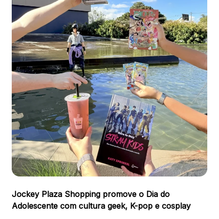
Ver local
Chamar Uber
CONTATO
(41) 3216-1600
WhatsApp
Comodidades
Eventos
Cinema
Jockey Plaza Shopping promove o Dia do
Adolescente com cultura geek, K-pop e cosplay