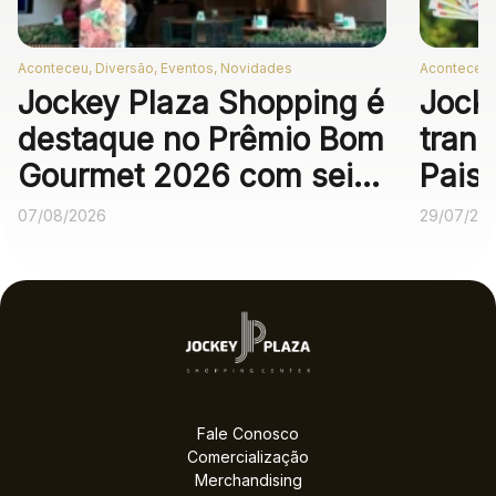
Aconteceu, Diversão, Eventos, Novidades
Aconteceu,
Jockey Plaza Shopping é
Jock
destaque no Prêmio Bom
trans
Gourmet 2026 com seis
Pais
operações
expe
07/08/2026
29/07/20
gastronômicas entre as
melhores no voto
popular
Fale Conosco
Comercialização
Merchandising