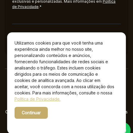
exclusivas e personalizadas. Mais informações em
Política
de Privacidade
.*
Administração
Utilizamos cookies para que você tenha uma
experiência ainda melhor no nosso site,
personalizando conteúdos e anúncios,
fornecendo funcionalidades de redes sociais e
analisando o tráfego. Estes incluem cookies
dirigidos para os meios de comunicação e
cookies de analítica avançada. Ao clicar em
aceitar, você concorda com a nossa utilização dos
cookies. Para mais informações, consulte o nossa
Política de Privacidade.
Copyright © 2026 Jockey Plaza Shopping – Todos os direitos
Continuar
reservados.
Powered by WebsitePolicies
Desenvolvido por: