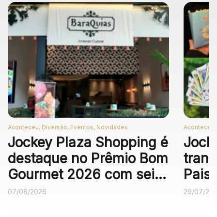
Mapa Virtual
Aconteceu, Diversão, Eventos, Novidades
Aconteceu,
Jockey Plaza Shopping é
Jock
destaque no Prêmio Bom
trans
Gourmet 2026 com seis
Pais
operações
expe
07/08/2026
29/07/20
gastronômicas entre as