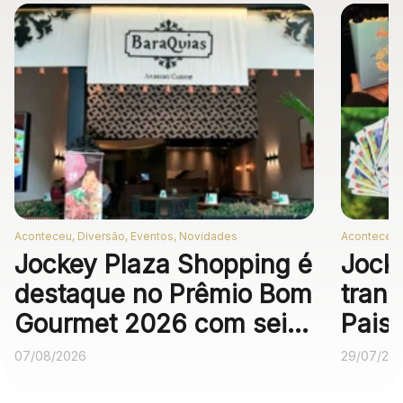
Mapa Virtual
Aconteceu, Diversão, Eventos, Novidades
Aconteceu,
Jockey Plaza Shopping é
Jock
destaque no Prêmio Bom
trans
Gourmet 2026 com seis
Pais
operações
expe
07/08/2026
29/07/20
gastronômicas entre as