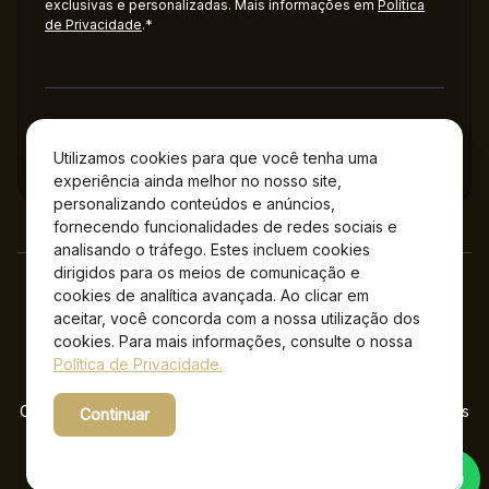
exclusivas e personalizadas. Mais informações em
Política
de Privacidade
.*
Administração
Utilizamos cookies para que você tenha uma
experiência ainda melhor no nosso site,
personalizando conteúdos e anúncios,
fornecendo funcionalidades de redes sociais e
analisando o tráfego. Estes incluem cookies
dirigidos para os meios de comunicação e
cookies de analítica avançada. Ao clicar em
aceitar, você concorda com a nossa utilização dos
cookies. Para mais informações, consulte o nossa
Política de Privacidade.
Copyright © 2026 Jockey Plaza Shopping – Todos os direitos
Continuar
reservados.
Powered by WebsitePolicies
Desenvolvido por: