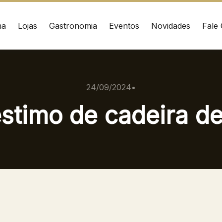
ma
Lojas
Gastronomia
Eventos
Novidades
Fale
ÇO
CONTATO
nrad Adenauer, 370
(41) 3216-1600
24/09/2024
•
 – Curitiba/PR CEP:
stimo de cadeira de
020
WhatsApp
Ver local
Chamar Uber