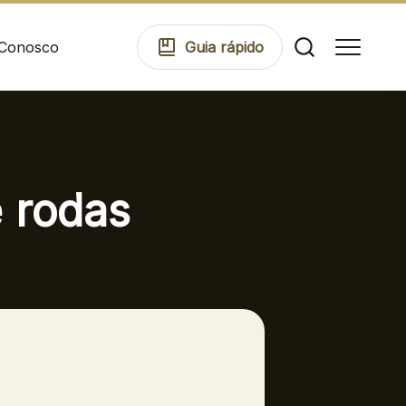
 Conosco
Guia
rápido
Comodidades
 rodas
Eventos
Cinema
Mapa Virtual