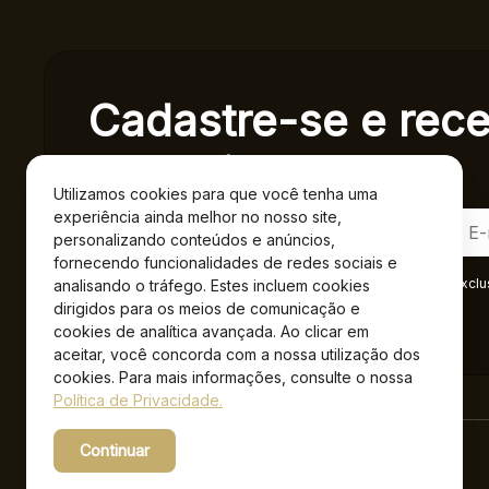
Cadastre-se e rec
exclusivas.
Utilizamos cookies para que você tenha uma
experiência ainda melhor no nosso site,
personalizando conteúdos e anúncios,
fornecendo funcionalidades de redes sociais e
Ao se cadastrar você confirma em receber informações exclu
analisando o tráfego. Estes incluem cookies
Privacidade
.*
dirigidos para os meios de comunicação e
cookies de analítica avançada. Ao clicar em
aceitar, você concorda com a nossa utilização dos
cookies. Para mais informações, consulte o nossa
Política de Privacidade.
Continuar
Powered by WebsitePolicies