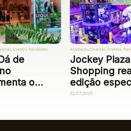
versão, Eventos, Novidades
Aconteceu, Diversão, Eventos, No
Dá de
Jockey Plaza
rno
Shopping rea
menta o
edição espec
ey Plaza
do Neon Fun
22/07/2026
ping com
Galaxy para
ontos de até
crianças co