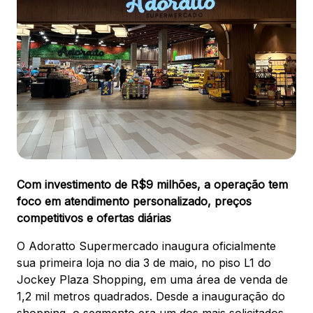
Ver local
Chamar Uber
CONTATO
(41) 3216-1600
WhatsApp
Com investimento de R$9 milhões, a operação tem
foco em atendimento personalizado, preços
competitivos e ofertas diárias
O Adoratto Supermercado inaugura oficialmente
Comodidades
Eventos
Cinema
sua primeira loja no dia 3 de maio, no piso L1 do
Jockey Plaza Shopping, em uma área de venda de
1,2 mil metros quadrados. Desde a inauguração do