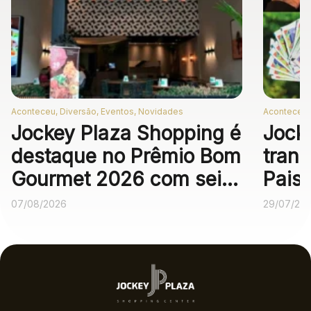
Aconteceu, Diversão, Eventos, Novidades
Aconteceu,
Jockey Plaza Shopping é
Jock
destaque no Prêmio Bom
trans
Gourmet 2026 com seis
Pais
operações
expe
07/08/2026
29/07/20
gastronômicas entre as
melhores no voto
popular