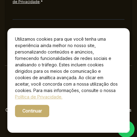
de Privacidade
.*
Administração
Utilizamos cookies para que você tenha uma
experiência ainda melhor no nosso site,
personalizando conteúdos e anúncios,
fornecendo funcionalidades de redes sociais e
analisando o tráfego. Estes incluem cookies
dirigidos para os meios de comunicação e
cookies de analítica avançada. Ao clicar em
aceitar, você concorda com a nossa utilização dos
cookies. Para mais informações, consulte o nossa
Política de Privacidade.
Copyright © 2026 Jockey Plaza Shopping – Todos os direitos
Continuar
reservados.
Powered by WebsitePolicies
Desenvolvido por: