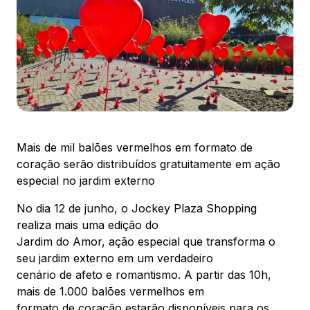
Ver local
Chamar Uber
CONTATO
(41) 3216-1600
Mais de mil balões vermelhos em formato de
WhatsApp
coração serão distribuídos gratuitamente em ação
especial no jardim externo
No dia 12 de junho, o Jockey Plaza Shopping
realiza mais uma edição do
Jardim do Amor, ação especial que transforma o
Comodidades
Eventos
Cinema
seu jardim externo em um verdadeiro
cenário de afeto e romantismo. A partir das 10h,
mais de 1.000 balões vermelhos em
formato de coração estarão disponíveis para os