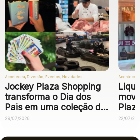
Aconteceu, Diversão, Eventos, Novidades
Aconteceu,
Jockey Plaza Shopping
Liqui
transforma o Dia dos
movi
Pais em uma coleção de
Plaz
experiências
desc
29/07/2026
22/07/20